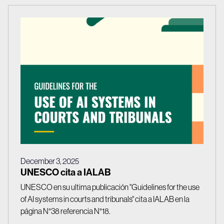
December 3, 2025
UNESCO cita a IALAB
UNESCO en su ultima publicación "Guidelines for the use
of AI systems in courts and tribunals" cita a IALAB en la
página N°38 referencia N°18.