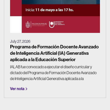
July 27, 2026
Programa de Formación Docente Avanzado
de Inteligencia Artificial (IA) Generativa
aplicada a la Educación Superior
IALAB fue convocado a ejecutar el diseño curricular y
dictado del Programa de Formación Docente Avanzado
de Inteligencia Artificial Generativa aplicada a la
Educación Superior, destinado a los docentes de la
Ver nota
Facultad de Derecho, Ciencias Sociales y Políticas de la
Universidad del Nordeste (UNNE). Con el foco puesto en
la innovación educativa, los ejes centrales del programa
abordaron temáticas universales referidas a la Evaluación