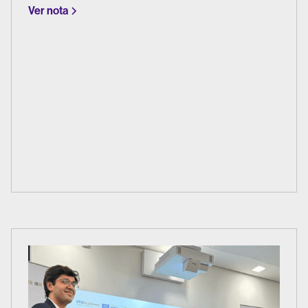
Ver nota
amenazas digitales.