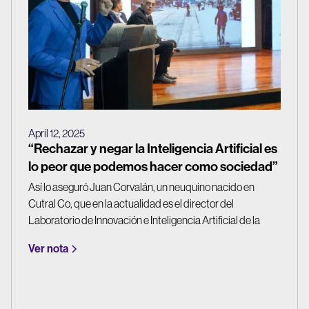
April 12, 2025
“Rechazar y negar la Inteligencia Artificial es
lo peor que podemos hacer como sociedad”
Así lo aseguró Juan Corvalán, un neuquino nacido en
Cutral Co, que en la actualidad es el director del
Laboratorio de Innovación e Inteligencia Artificial de la
Facultad de Derecho de la UBA y co creador del primer
Ver nota
sistema de inteligencia artificial predictivo