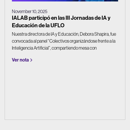
November 10, 2025
IALAB participó en las III Jornadas de IA y
Educación de la UFLO
Nuestra directora de IA y Educación, Debora Shapira, fue
convocada al panel “Colectivos organizándose frente a la
Inteligencia Artificial”, compartiendo mesa con
representantes del Sindicato Unión de Docentes
Ver nota
Argentinos, la Red Académica de Educación e IA y la
Asociación de Dibujantes de Argentina.